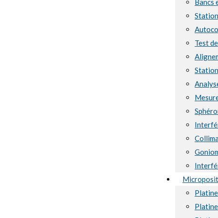
Bancs 
Station
Autoco
Test d
Aligne
Station
Analyse
Mesure
Sphéro
Interf
Collima
Goniom
Interf
Microposi
Platin
Platin