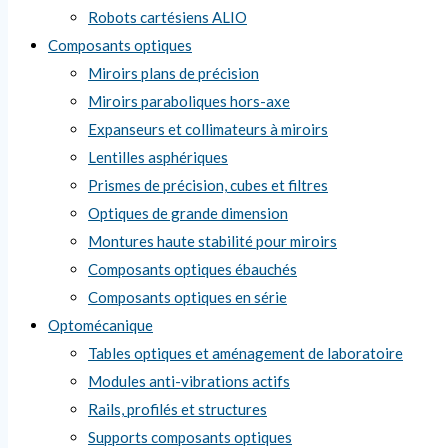
Robots cartésiens ALIO
Composants optiques
Miroirs plans de précision
Miroirs paraboliques hors-axe
Expanseurs et collimateurs à miroirs
Lentilles asphériques
Prismes de précision, cubes et filtres
Optiques de grande dimension
Montures haute stabilité pour miroirs
Composants optiques ébauchés
Composants optiques en série
Optomécanique
Tables optiques et aménagement de laboratoire
Modules anti-vibrations actifs
Rails, profilés et structures
Supports composants optiques