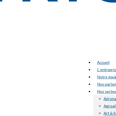
Accueil
L’ entrepri
Notre équi
Nos parten
Nos secteur
Aérona
Agroal
Art & S