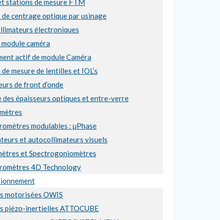
et stations de mesure FTM
 de centrage optique par usinage
llimateurs électroniques
e module caméra
ment actif de module Caméra
 de mesure de lentilles et IOL’s
urs de front d’onde
 des épaisseurs optiques et entre-verre
mètres
éromètres modulables : µPhase
teurs et autocollimateurs visuels
ètres et Spectrogoniomètres
éromètres 4D Technology
tionnement
es motorisées OWIS
es piézo-inertielles ATTOCUBE