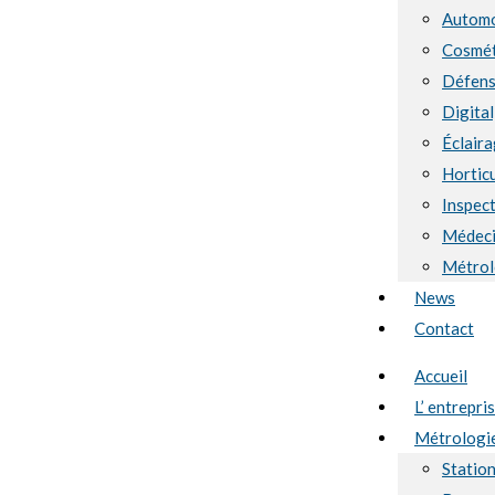
Automo
Cosmét
Défen
Digital
Éclaira
Hortic
Inspect
Médec
Métrol
News
Contact
Accueil
L’ entrepri
Métrologi
Statio