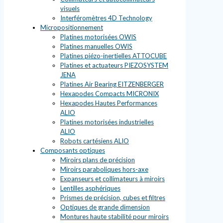
visuels
Interféromètres 4D Technology
Micropositionnement
Platines motorisées OWIS
Platines manuelles OWIS
Platines piézo-inertielles ATTOCUBE
Platines et actuateurs PIEZOSYSTEM
JENA
Platines Air Bearing EITZENBERGER
Hexapodes Compacts MICRONIX
Hexapodes Hautes Performances
ALIO
Platines motorisées industrielles
ALIO
Robots cartésiens ALIO
Composants optiques
Miroirs plans de précision
Miroirs paraboliques hors-axe
Expanseurs et collimateurs à miroirs
Lentilles asphériques
Prismes de précision, cubes et filtres
Optiques de grande dimension
Montures haute stabilité pour miroirs