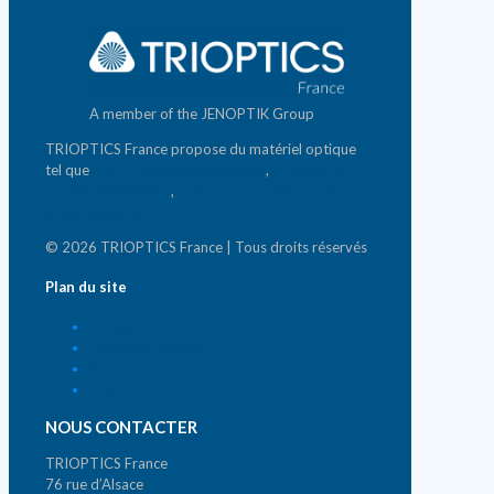
A member of the JENOPTIK Group
TRIOPTICS France propose du matériel optique
tel que
banc d'analyse photonique
,
matériel de
mesure photonique
,
systèmes de micro & nano-
positionnement
© 2026 TRIOPTICS France | Tous droits réservés
Plan du site
Accueil
Qui sommes-nous ?
News
Contact
NOUS CONTACTER
TRIOPTICS France
76 rue d’Alsace