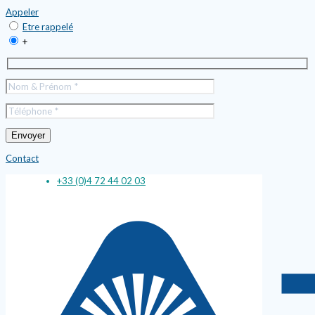
Appeler
Etre rappelé
+
Contact
+33 (0)4 72 44 02 03