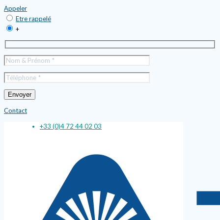
Appeler
Etre rappelé
+
Contact
+33 (0)4 72 44 02 03