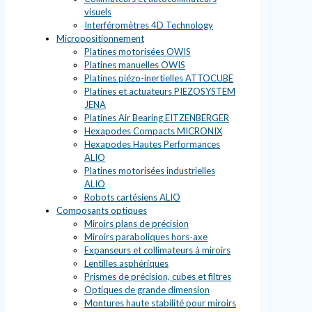
visuels
Interféromètres 4D Technology
Micropositionnement
Platines motorisées OWIS
Platines manuelles OWIS
Platines piézo-inertielles ATTOCUBE
Platines et actuateurs PIEZOSYSTEM
JENA
Platines Air Bearing EITZENBERGER
Hexapodes Compacts MICRONIX
Hexapodes Hautes Performances
ALIO
Platines motorisées industrielles
ALIO
Robots cartésiens ALIO
Composants optiques
Miroirs plans de précision
Miroirs paraboliques hors-axe
Expanseurs et collimateurs à miroirs
Lentilles asphériques
Prismes de précision, cubes et filtres
Optiques de grande dimension
Montures haute stabilité pour miroirs