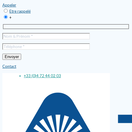
Appeler
Etre rappelé
+
Contact
+33 (0)4 72 44 02 03