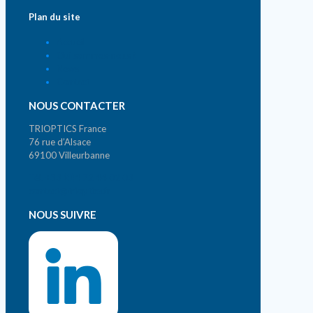
Plan du site
Accueil
Qui sommes-nous ?
News
Contact
NOUS CONTACTER
TRIOPTICS France
76 rue d’Alsace
69100 Villeurbanne
Tél. +33 (0)4 72 44 02 03
contact@trioptics.fr
NOUS SUIVRE