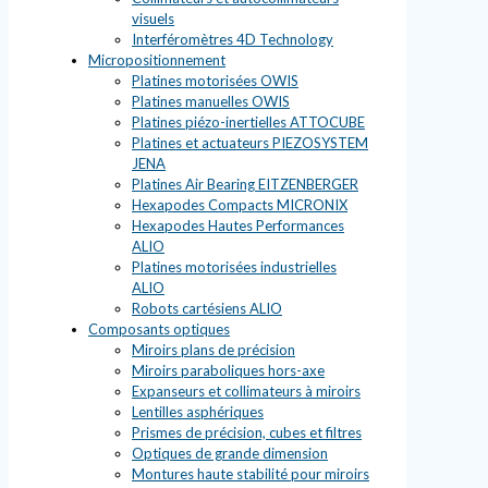
visuels
Interféromètres 4D Technology
Micropositionnement
Platines motorisées OWIS
Platines manuelles OWIS
Platines piézo-inertielles ATTOCUBE
Platines et actuateurs PIEZOSYSTEM
JENA
Platines Air Bearing EITZENBERGER
Hexapodes Compacts MICRONIX
Hexapodes Hautes Performances
ALIO
Platines motorisées industrielles
ALIO
Robots cartésiens ALIO
Composants optiques
Miroirs plans de précision
Miroirs paraboliques hors-axe
Expanseurs et collimateurs à miroirs
Lentilles asphériques
Prismes de précision, cubes et filtres
Optiques de grande dimension
Montures haute stabilité pour miroirs