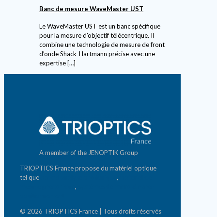
Banc de mesure WaveMaster UST
Le WaveMaster UST est un banc spécifique
pour la mesure d’objectif télécentrique. Il
combine une technologie de mesure de front
d’onde Shack-Hartmann précise avec une
expertise
[…]
A member of the JENOPTIK Group
TRIOPTICS France propose du matériel optique
tel que
banc d'analyse photonique
,
matériel de
mesure photonique
,
systèmes de micro & nano-
positionnement
© 2026 TRIOPTICS France | Tous droits réservés