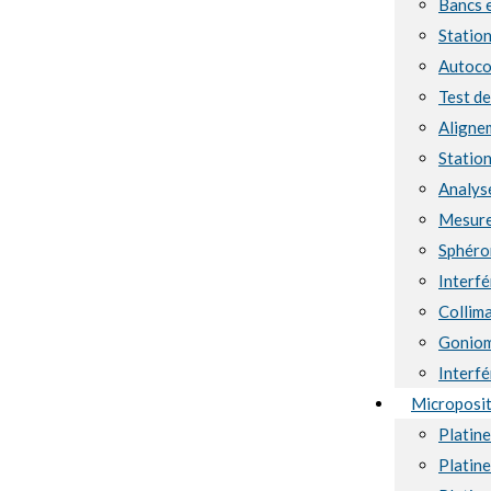
Bancs 
Station
Autoco
Test d
Aligne
Station
Analyse
Mesure
Sphéro
Interf
Collima
Goniom
Interf
Microposi
Platin
Platin