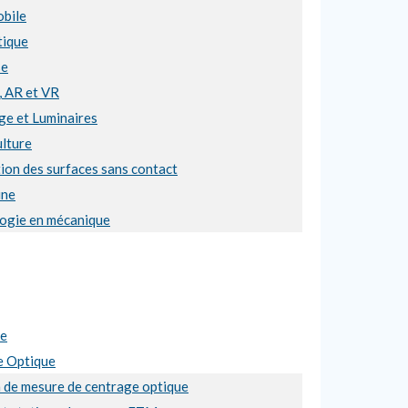
bile
ique
se
, AR et VR
ge et Luminaires
ulture
ion des surfaces sans contact
ine
ogie en mécanique
se
e Optique
n de mesure de centrage optique