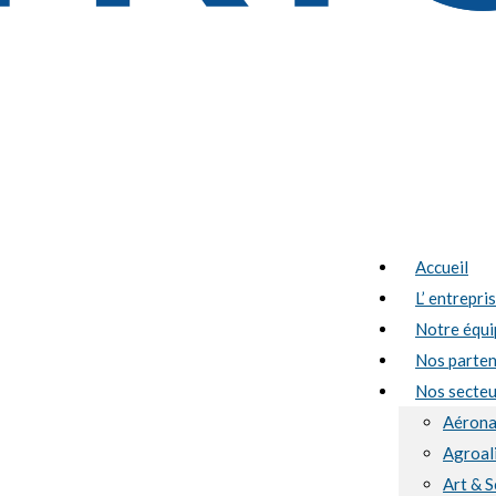
Accueil
L’ entrepri
Notre équi
Nos parten
Nos secteur
Aérona
Agroal
Art & S