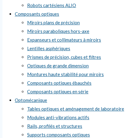
Robots cartésiens ALIO
Composants optiques
Miroirs plans de précision
Miroirs paraboliques hors-axe
Expanseurs et collimateurs à miroirs
Lentilles asphériques
Prismes de précision, cubes et filtres
Optiques de grande dimension
Montures haute stabilité pour miroirs
Composants optiques ébauchés
Composants optiques en série
Optomécanique
Tables optiques et aménagement de laboratoire
Modules anti-vibrations actifs
Rails, profilés et structures
Supports composants optiques