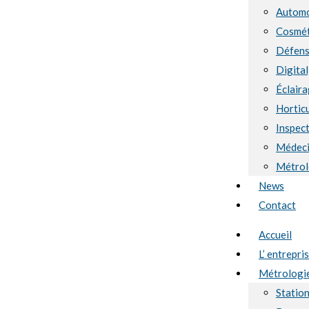
Automo
Cosmét
Défen
Digital
Éclaira
Hortic
Inspect
Médec
Métrol
News
Contact
Accueil
L’ entrepri
Métrologi
Statio