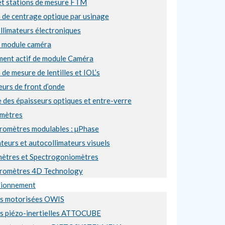
et stations de mesure FTM
 de centrage optique par usinage
llimateurs électroniques
e module caméra
ment actif de module Caméra
 de mesure de lentilles et IOL’s
urs de front d’onde
 des épaisseurs optiques et entre-verre
mètres
éromètres modulables : µPhase
teurs et autocollimateurs visuels
ètres et Spectrogoniomètres
éromètres 4D Technology
tionnement
es motorisées OWIS
es piézo-inertielles ATTOCUBE