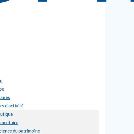
se
pe
aires
s d’activité
utique
imentaire
cience du patrimoine