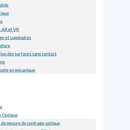
bile
ique
se
, AR et VR
ge et Luminaires
ulture
ion des surfaces sans contact
ine
ogie en mécanique
se
e Optique
n de mesure de centrage optique