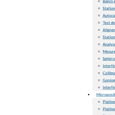
Bancs 
Station
Autoco
Test d
Aligne
Station
Analyse
Mesure
Sphéro
Interf
Collima
Goniom
Interf
Microposi
Platin
Platin