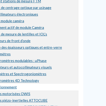
et stations de mesure FTM
 de centrage optique par usinage
llimateurs électroniques
e module caméra
ment actif de module Caméra
 de mesure de lentilles et IOL’s
urs de front d’onde
 des épaisseurs optiques et entre-verre
mètres
éromètres modulables : µPhase
teurs et autocollimateurs visuels
ètres et Spectrogoniomètres
éromètres 4D Technology
tionnement
es motorisées OWIS
es piézo-inertielles ATTOCUBE