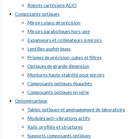
Robots cartésiens ALIO
Composants optiques
Miroirs plans de précision
Miroirs paraboliques hors-axe
Expanseurs et collimateurs à miroirs
Lentilles asphériques
Prismes de précision, cubes et filtres
Optiques de grande dimension
Montures haute stabilité pour miroirs
Composants optiques ébauchés
Composants optiques en série
Optomécanique
Tables optiques et aménagement de laboratoire
Modules anti-vibrations actifs
Rails, profilés et structures
Supports composants optiques