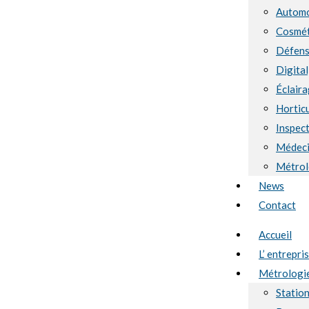
Automo
Cosmét
Défen
Digital
Éclaira
Hortic
Inspect
Médec
Métrol
News
Contact
Accueil
L’ entrepri
Métrologi
Statio