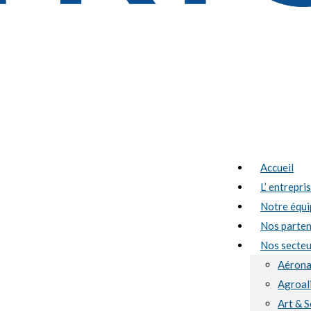
Accueil
L’ entrepri
Notre équi
Nos parten
Nos secteur
Aérona
Agroal
Art & S