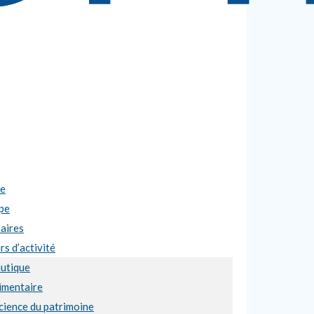
se
pe
aires
s d’activité
utique
imentaire
cience du patrimoine