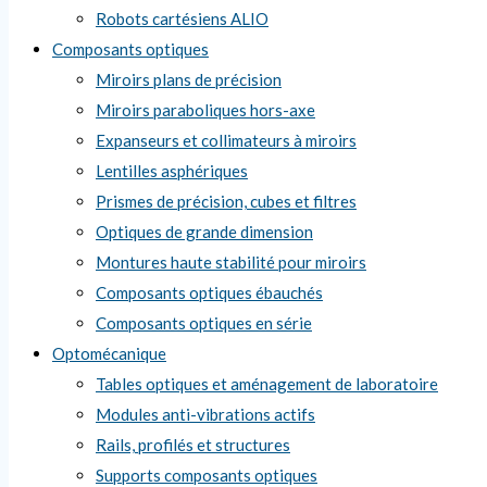
Robots cartésiens ALIO
Composants optiques
Miroirs plans de précision
Miroirs paraboliques hors-axe
Expanseurs et collimateurs à miroirs
Lentilles asphériques
Prismes de précision, cubes et filtres
Optiques de grande dimension
Montures haute stabilité pour miroirs
Composants optiques ébauchés
Composants optiques en série
Optomécanique
Tables optiques et aménagement de laboratoire
Modules anti-vibrations actifs
Rails, profilés et structures
Supports composants optiques