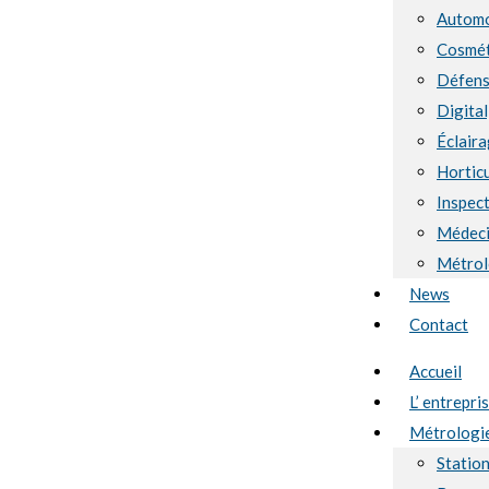
Automo
Cosmét
Défen
Digital
Éclaira
Hortic
Inspect
Médec
Métrol
News
Contact
Accueil
L’ entrepri
Métrologi
Statio