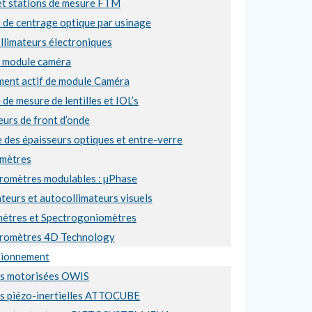
et stations de mesure FTM
 de centrage optique par usinage
llimateurs électroniques
e module caméra
ment actif de module Caméra
 de mesure de lentilles et IOL’s
urs de front d’onde
 des épaisseurs optiques et entre-verre
mètres
éromètres modulables : µPhase
teurs et autocollimateurs visuels
ètres et Spectrogoniomètres
éromètres 4D Technology
tionnement
es motorisées OWIS
es piézo-inertielles ATTOCUBE