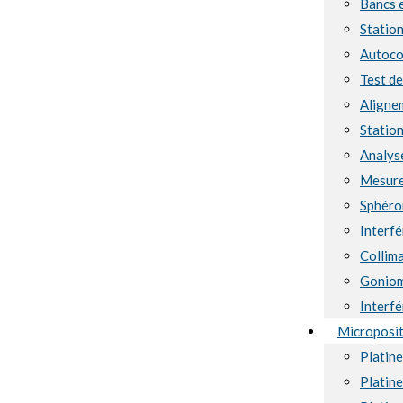
Bancs 
Station
Autoco
Test d
Aligne
Station
Analyse
Mesure
Sphéro
Interf
Collima
Goniom
Interf
Microposi
Platin
Platin