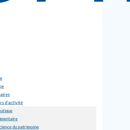
se
pe
aires
s d’activité
utique
imentaire
cience du patrimoine