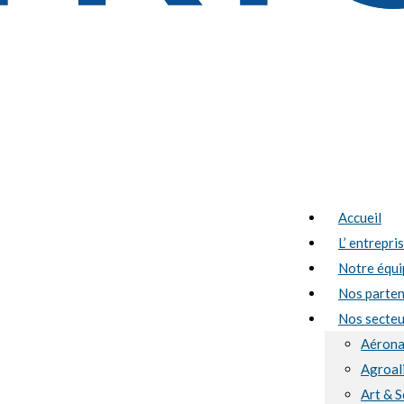
Accueil
L’ entrepri
Notre équi
Nos parten
Nos secteur
Aérona
Agroal
Art & S