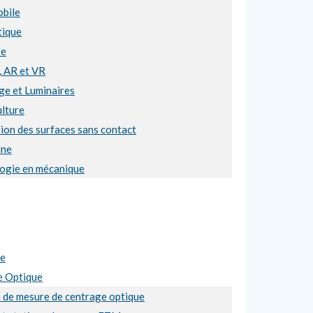
bile
ique
se
, AR et VR
ge et Luminaires
ulture
ion des surfaces sans contact
ine
ogie en mécanique
se
e Optique
n de mesure de centrage optique