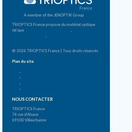
A member of the JENOPTIK Group
TRIOPTICS France propose du matériel optique
tel que
banc d'analyse photonique
,
matériel de
mesure photonique
,
systèmes de micro & nano-
positionnement
© 2026 TRIOPTICS France | Tous droits réservés
Plan du site
Accueil
Qui sommes-nous ?
News
Contact
NOUS CONTACTER
TRIOPTICS France
76 rue d’Alsace
69100 Villeurbanne
Tél. +33 (0)4 72 44 02 03