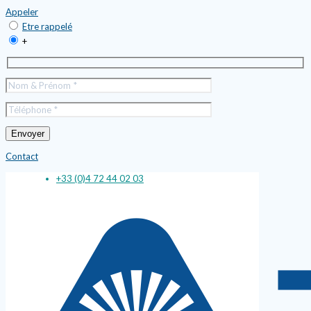
Appeler
Etre rappelé
+
Contact
+33 (0)4 72 44 02 03