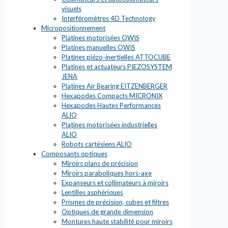
visuels
Interféromètres 4D Technology
Micropositionnement
Platines motorisées OWIS
Platines manuelles OWIS
Platines piézo-inertielles ATTOCUBE
Platines et actuateurs PIEZOSYSTEM
JENA
Platines Air Bearing EITZENBERGER
Hexapodes Compacts MICRONIX
Hexapodes Hautes Performances
ALIO
Platines motorisées industrielles
ALIO
Robots cartésiens ALIO
Composants optiques
Miroirs plans de précision
Miroirs paraboliques hors-axe
Expanseurs et collimateurs à miroirs
Lentilles asphériques
Prismes de précision, cubes et filtres
Optiques de grande dimension
Montures haute stabilité pour miroirs