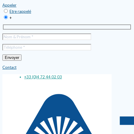
Appeler
Etre rappelé
+
Contact
+33 (0)4 72 44 02 03