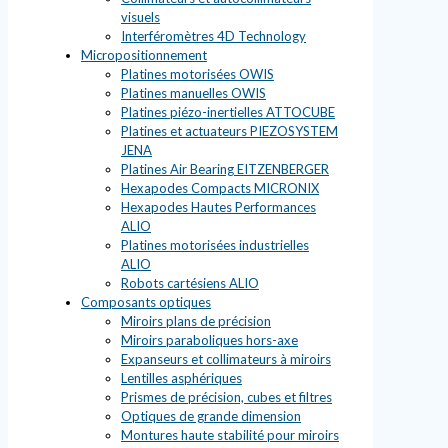
visuels
Interféromètres 4D Technology
Micropositionnement
Platines motorisées OWIS
Platines manuelles OWIS
Platines piézo-inertielles ATTOCUBE
Platines et actuateurs PIEZOSYSTEM
JENA
Platines Air Bearing EITZENBERGER
Hexapodes Compacts MICRONIX
Hexapodes Hautes Performances
ALIO
Platines motorisées industrielles
ALIO
Robots cartésiens ALIO
Composants optiques
Miroirs plans de précision
Miroirs paraboliques hors-axe
Expanseurs et collimateurs à miroirs
Lentilles asphériques
Prismes de précision, cubes et filtres
Optiques de grande dimension
Montures haute stabilité pour miroirs