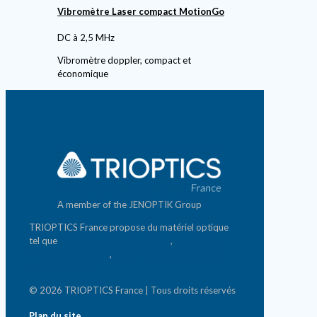
Vibromètre Laser compact MotionGo
DC à 2,5 MHz
Vibromètre doppler, compact et
économique
A member of the JENOPTIK Group
TRIOPTICS France propose du matériel optique
tel que
banc d'analyse photonique
,
matériel de
mesure photonique
,
systèmes de micro & nano-
positionnement
© 2026 TRIOPTICS France | Tous droits réservés
Plan du site