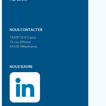
Accueil
Qui sommes-nous ?
News
Contact
NOUS CONTACTER
TRIOPTICS France
76 rue d’Alsace
69100 Villeurbanne
Tél. +33 (0)4 72 44 02 03
contact@trioptics.fr
NOUS SUIVRE