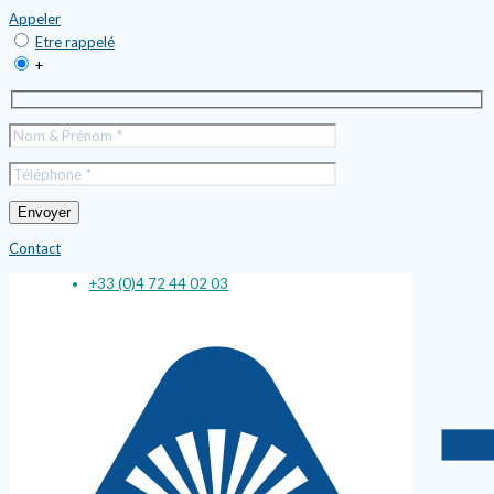
Appeler
Etre rappelé
+
Contact
+33 (0)4 72 44 02 03