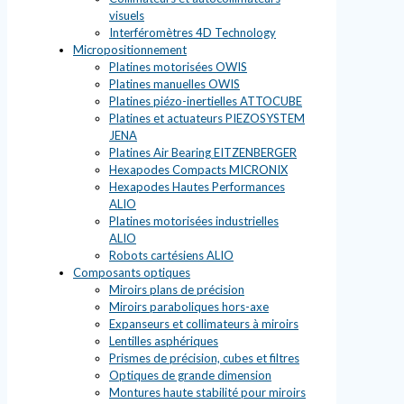
visuels
Interféromètres 4D Technology
Micropositionnement
Platines motorisées OWIS
Platines manuelles OWIS
Platines piézo-inertielles ATTOCUBE
Platines et actuateurs PIEZOSYSTEM
JENA
Platines Air Bearing EITZENBERGER
Hexapodes Compacts MICRONIX
Hexapodes Hautes Performances
ALIO
Platines motorisées industrielles
ALIO
Robots cartésiens ALIO
Composants optiques
Miroirs plans de précision
Miroirs paraboliques hors-axe
Expanseurs et collimateurs à miroirs
Lentilles asphériques
Prismes de précision, cubes et filtres
Optiques de grande dimension
Montures haute stabilité pour miroirs