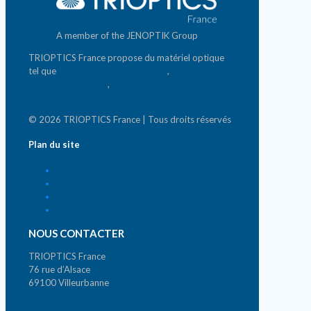
A member of the JENOPTIK Group
TRIOPTICS France propose du matériel optique
tel que
banc d'analyse photonique
,
matériel de
mesure photonique
,
systèmes de micro & nano-
positionnement
© 2026 TRIOPTICS France | Tous droits réservés
Plan du site
Accueil
Qui sommes-nous ?
News
Contact
NOUS CONTACTER
TRIOPTICS France
76 rue d’Alsace
69100 Villeurbanne
Tél. +33 (0)4 72 44 02 03