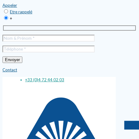
Appeler
Etre rappelé
+
Contact
+33 (0)4 72 44 02 03