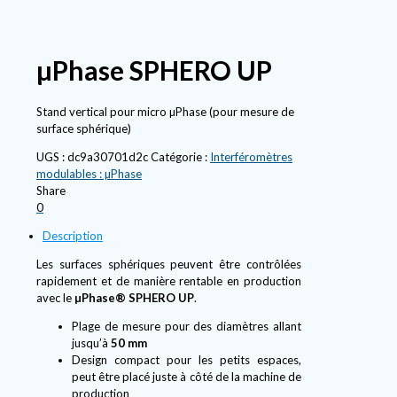
µPhase SPHERO UP
Stand vertical pour micro µPhase (pour mesure de
surface sphérique)
UGS :
dc9a30701d2c
Catégorie :
Interféromètres
modulables : µPhase
Share
0
Description
Les surfaces sphériques peuvent être contrôlées
rapidement et de manière rentable en production
avec le
µPhase® SPHERO UP
.
Plage de mesure pour des diamètres allant
jusqu’à
50 mm
Design compact pour les petits espaces,
peut être placé juste à côté de la machine de
production