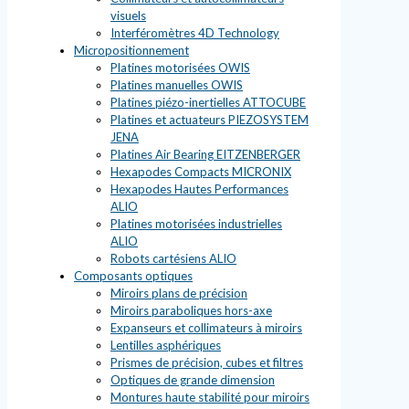
visuels
Interféromètres 4D Technology
Micropositionnement
Platines motorisées OWIS
Platines manuelles OWIS
Platines piézo-inertielles ATTOCUBE
Platines et actuateurs PIEZOSYSTEM
JENA
Platines Air Bearing EITZENBERGER
Hexapodes Compacts MICRONIX
Hexapodes Hautes Performances
ALIO
Platines motorisées industrielles
ALIO
Robots cartésiens ALIO
Composants optiques
Miroirs plans de précision
Miroirs paraboliques hors-axe
Expanseurs et collimateurs à miroirs
Lentilles asphériques
Prismes de précision, cubes et filtres
Optiques de grande dimension
Montures haute stabilité pour miroirs