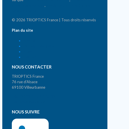
mesure photonique
,
systèmes de micro & nano-
positionnement
© 2026 TRIOPTICS France | Tous droits réservés
Plan du site
Accueil
Qui sommes-nous ?
News
Contact
NOUS CONTACTER
TRIOPTICS France
76 rue d’Alsace
69100 Villeurbanne
Tél. +33 (0)4 72 44 02 03
contact@trioptics.fr
NOUS SUIVRE