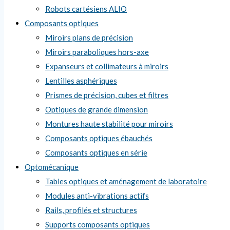
Robots cartésiens ALIO
Composants optiques
Miroirs plans de précision
Miroirs paraboliques hors-axe
Expanseurs et collimateurs à miroirs
Lentilles asphériques
Prismes de précision, cubes et filtres
Optiques de grande dimension
Montures haute stabilité pour miroirs
Composants optiques ébauchés
Composants optiques en série
Optomécanique
Tables optiques et aménagement de laboratoire
Modules anti-vibrations actifs
Rails, profilés et structures
Supports composants optiques