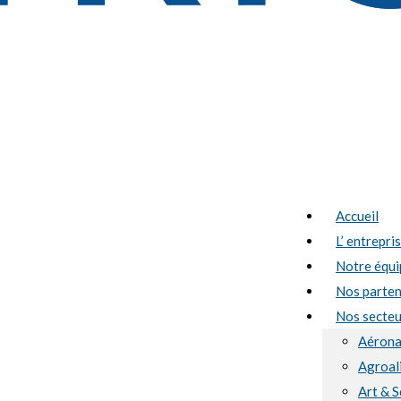
Accueil
L’ entrepri
Notre équi
Nos parten
Nos secteur
Aérona
Agroal
Art & S