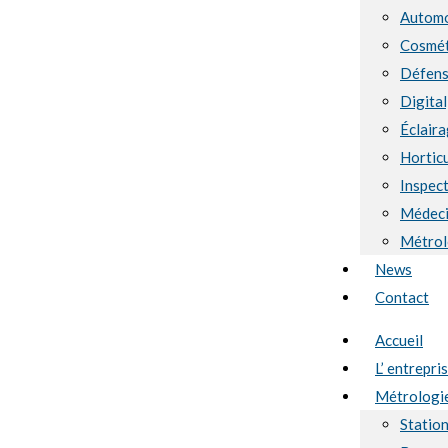
Automo
Cosmét
Défen
Digital
Éclaira
Hortic
Inspect
Médec
Métrol
News
Contact
Accueil
L’ entrepri
Métrologi
Statio