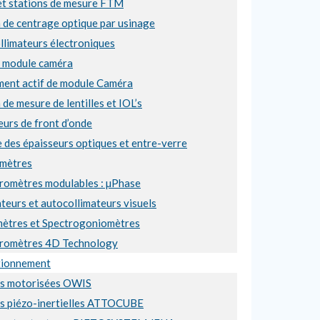
et stations de mesure FTM
 de centrage optique par usinage
llimateurs électroniques
e module caméra
ment actif de module Caméra
 de mesure de lentilles et IOL’s
urs de front d’onde
 des épaisseurs optiques et entre-verre
mètres
éromètres modulables : µPhase
teurs et autocollimateurs visuels
ètres et Spectrogoniomètres
éromètres 4D Technology
tionnement
es motorisées OWIS
es piézo-inertielles ATTOCUBE