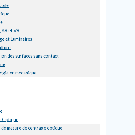
bile
ique
se
, AR et VR
ge et Luminaires
ulture
ion des surfaces sans contact
ine
ogie en mécanique
se
e Optique
n de mesure de centrage optique