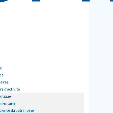
se
pe
aires
s d’activité
utique
imentaire
cience du patrimoine