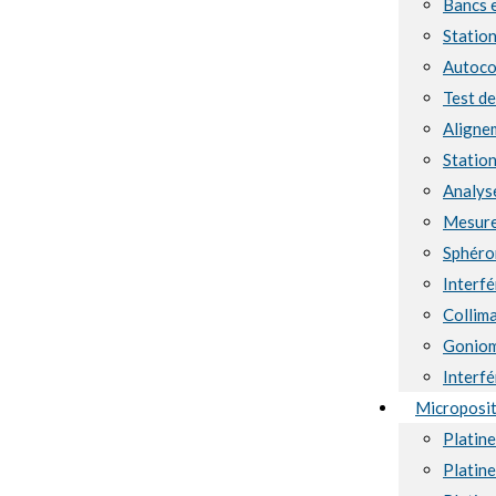
Bancs 
Station
Autoco
Test d
Aligne
Station
Analyse
Mesure
Sphéro
Interf
Collima
Goniom
Interf
Microposi
Platin
Platin