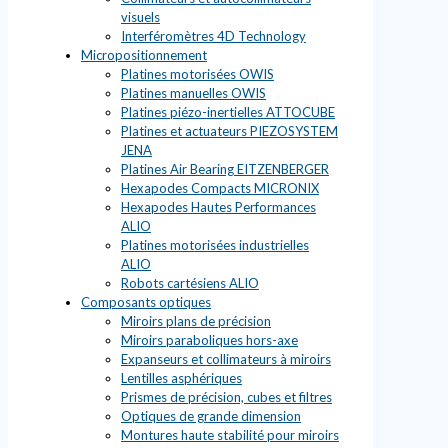
visuels
Interféromètres 4D Technology
Micropositionnement
Platines motorisées OWIS
Platines manuelles OWIS
Platines piézo-inertielles ATTOCUBE
Platines et actuateurs PIEZOSYSTEM
JENA
Platines Air Bearing EITZENBERGER
Hexapodes Compacts MICRONIX
Hexapodes Hautes Performances
ALIO
Platines motorisées industrielles
ALIO
Robots cartésiens ALIO
Composants optiques
Miroirs plans de précision
Miroirs paraboliques hors-axe
Expanseurs et collimateurs à miroirs
Lentilles asphériques
Prismes de précision, cubes et filtres
Optiques de grande dimension
Montures haute stabilité pour miroirs