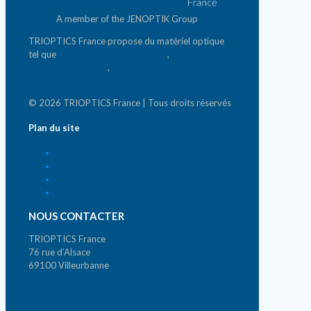
A member of the JENOPTIK Group
TRIOPTICS France propose du matériel optique
tel que
banc d'analyse photonique
,
matériel de
mesure photonique
,
systèmes de micro & nano-
positionnement
© 2026 TRIOPTICS France | Tous droits réservés
Plan du site
Accueil
Qui sommes-nous ?
News
Contact
NOUS CONTACTER
TRIOPTICS France
76 rue d’Alsace
69100 Villeurbanne
Tél. +33 (0)4 72 44 02 03
contact@trioptics.fr