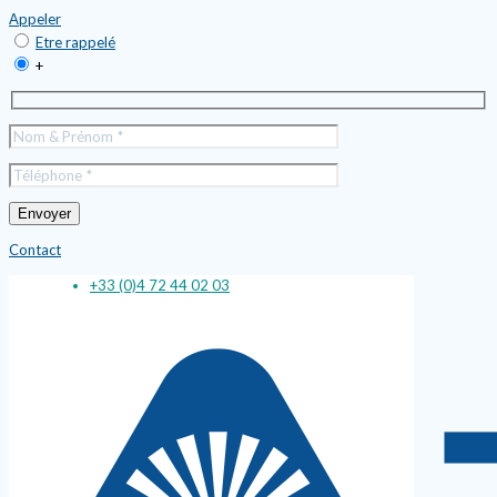
Appeler
Etre rappelé
+
Contact
+33 (0)4 72 44 02 03