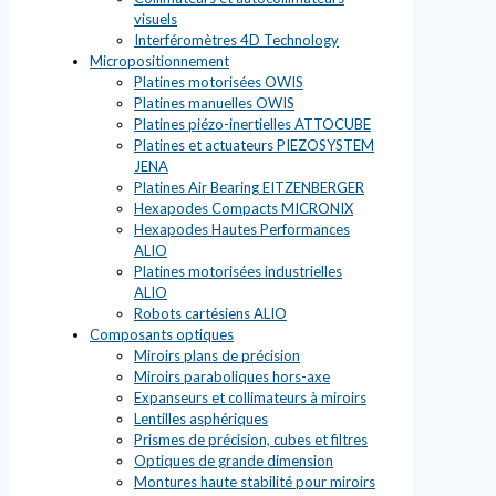
visuels
Interféromètres 4D Technology
Micropositionnement
Platines motorisées OWIS
Platines manuelles OWIS
Platines piézo-inertielles ATTOCUBE
Platines et actuateurs PIEZOSYSTEM
JENA
Platines Air Bearing EITZENBERGER
Hexapodes Compacts MICRONIX
Hexapodes Hautes Performances
ALIO
Platines motorisées industrielles
ALIO
Robots cartésiens ALIO
Composants optiques
Miroirs plans de précision
Miroirs paraboliques hors-axe
Expanseurs et collimateurs à miroirs
Lentilles asphériques
Prismes de précision, cubes et filtres
Optiques de grande dimension
Montures haute stabilité pour miroirs