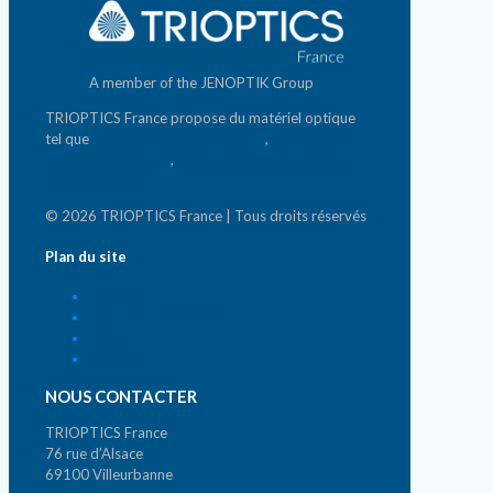
A member of the JENOPTIK Group
TRIOPTICS France propose du matériel optique
tel que
banc d'analyse photonique
,
matériel de
mesure photonique
,
systèmes de micro & nano-
positionnement
© 2026 TRIOPTICS France | Tous droits réservés
Plan du site
Accueil
Qui sommes-nous ?
News
Contact
NOUS CONTACTER
TRIOPTICS France
76 rue d’Alsace
69100 Villeurbanne