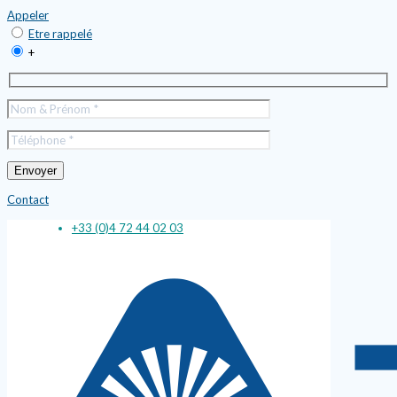
Appeler
Etre rappelé
+
Contact
+33 (0)4 72 44 02 03