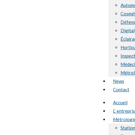
Automo
Cosmét
Défen
Digital
Éclaira
Hortic
Inspect
Médec
Métrol
News
Contact
Accueil
L’ entrepri
Métrologi
Statio