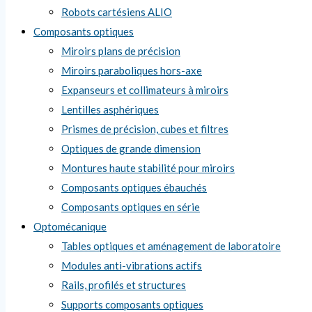
Robots cartésiens ALIO
Composants optiques
Miroirs plans de précision
Miroirs paraboliques hors-axe
Expanseurs et collimateurs à miroirs
Lentilles asphériques
Prismes de précision, cubes et filtres
Optiques de grande dimension
Montures haute stabilité pour miroirs
Composants optiques ébauchés
Composants optiques en série
Optomécanique
Tables optiques et aménagement de laboratoire
Modules anti-vibrations actifs
Rails, profilés et structures
Supports composants optiques