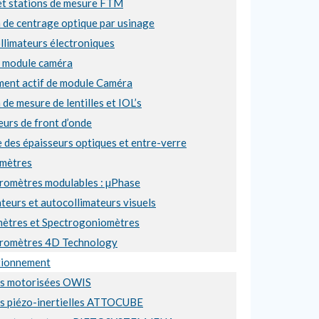
et stations de mesure FTM
 de centrage optique par usinage
llimateurs électroniques
e module caméra
ment actif de module Caméra
 de mesure de lentilles et IOL’s
urs de front d’onde
 des épaisseurs optiques et entre-verre
mètres
éromètres modulables : µPhase
teurs et autocollimateurs visuels
ètres et Spectrogoniomètres
éromètres 4D Technology
tionnement
es motorisées OWIS
es piézo-inertielles ATTOCUBE