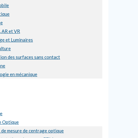
bile
ique
se
, AR et VR
ge et Luminaires
ulture
ion des surfaces sans contact
ine
ogie en mécanique
se
e Optique
n de mesure de centrage optique