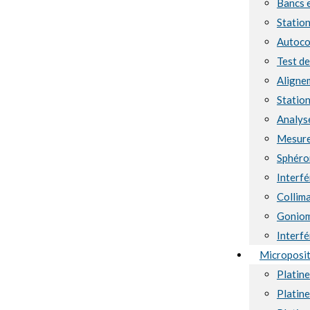
Bancs 
Station
Autoco
Test d
Aligne
Station
Analyse
Mesure
Sphéro
Interf
Collima
Goniom
Interf
Microposi
Platin
Platin