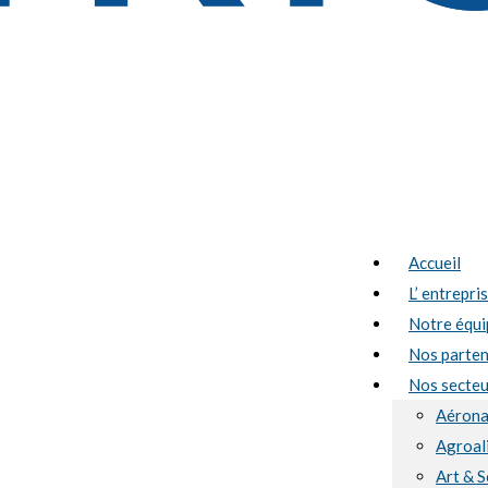
Accueil
L’ entrepri
Notre équi
Nos parten
Nos secteur
Aérona
Agroal
Art & S