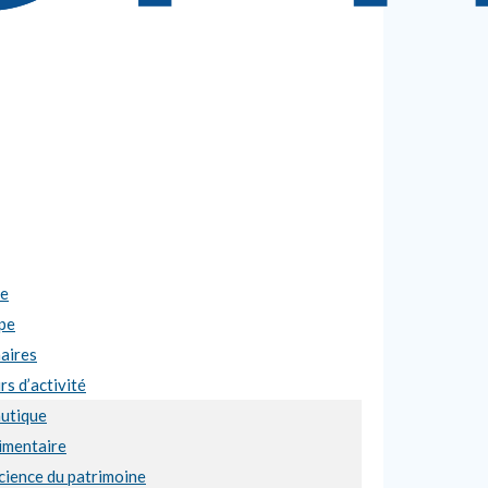
se
pe
aires
s d’activité
utique
imentaire
cience du patrimoine