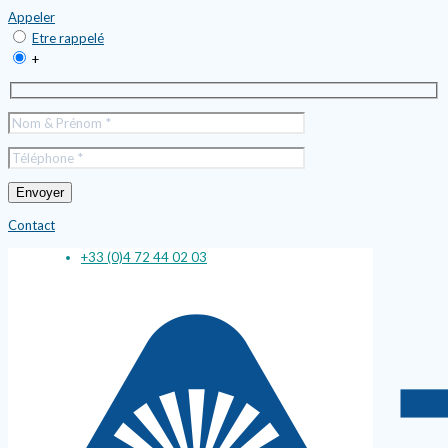
Appeler
Etre rappelé
+
Contact
+33 (0)4 72 44 02 03