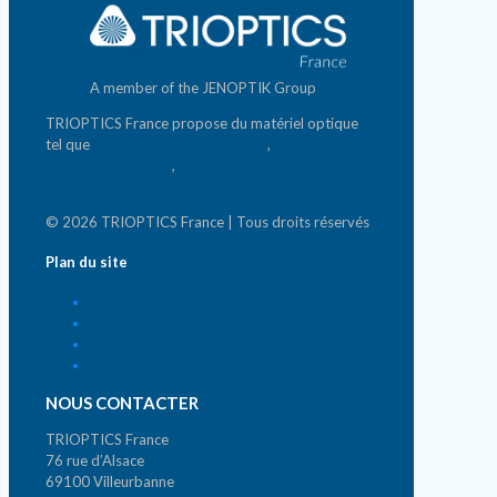
A member of the JENOPTIK Group
TRIOPTICS France propose du matériel optique
tel que
banc d'analyse photonique
,
matériel de
mesure photonique
,
systèmes de micro & nano-
positionnement
© 2026 TRIOPTICS France | Tous droits réservés
Plan du site
Accueil
Qui sommes-nous ?
News
Contact
NOUS CONTACTER
TRIOPTICS France
76 rue d’Alsace
69100 Villeurbanne