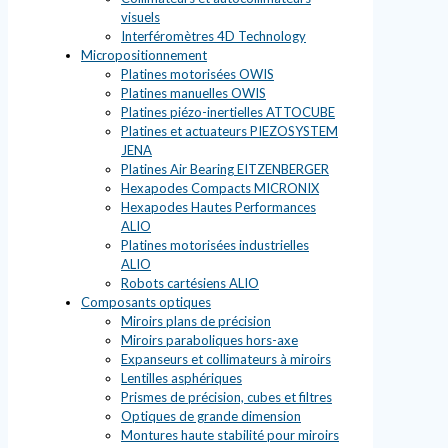
visuels
Interféromètres 4D Technology
Micropositionnement
Platines motorisées OWIS
Platines manuelles OWIS
Platines piézo-inertielles ATTOCUBE
Platines et actuateurs PIEZOSYSTEM
JENA
Platines Air Bearing EITZENBERGER
Hexapodes Compacts MICRONIX
Hexapodes Hautes Performances
ALIO
Platines motorisées industrielles
ALIO
Robots cartésiens ALIO
Composants optiques
Miroirs plans de précision
Miroirs paraboliques hors-axe
Expanseurs et collimateurs à miroirs
Lentilles asphériques
Prismes de précision, cubes et filtres
Optiques de grande dimension
Montures haute stabilité pour miroirs