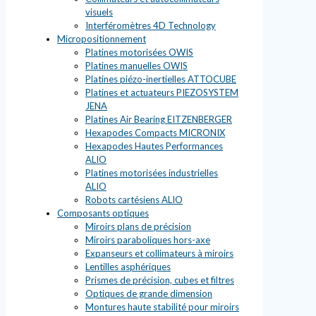
visuels
Interféromètres 4D Technology
Micropositionnement
Platines motorisées OWIS
Platines manuelles OWIS
Platines piézo-inertielles ATTOCUBE
Platines et actuateurs PIEZOSYSTEM
JENA
Platines Air Bearing EITZENBERGER
Hexapodes Compacts MICRONIX
Hexapodes Hautes Performances
ALIO
Platines motorisées industrielles
ALIO
Robots cartésiens ALIO
Composants optiques
Miroirs plans de précision
Miroirs paraboliques hors-axe
Expanseurs et collimateurs à miroirs
Lentilles asphériques
Prismes de précision, cubes et filtres
Optiques de grande dimension
Montures haute stabilité pour miroirs