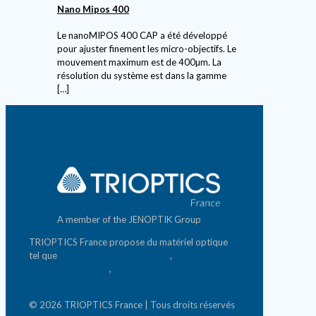
Nano Mipos 400
Le nanoMIPOS 400 CAP a été développé
pour ajuster finement les micro-objectifs. Le
mouvement maximum est de 400µm. La
résolution du système est dans la gamme
[…]
A member of the JENOPTIK Group
TRIOPTICS France propose du matériel optique
tel que
banc d'analyse photonique
,
matériel de
mesure photonique
,
systèmes de micro & nano-
positionnement
© 2026 TRIOPTICS France | Tous droits réservés