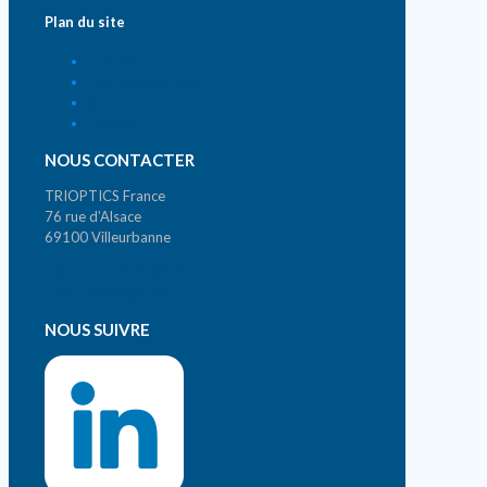
Plan du site
Accueil
Qui sommes-nous ?
News
Contact
NOUS CONTACTER
TRIOPTICS France
76 rue d’Alsace
69100 Villeurbanne
Tél. +33 (0)4 72 44 02 03
contact@trioptics.fr
NOUS SUIVRE