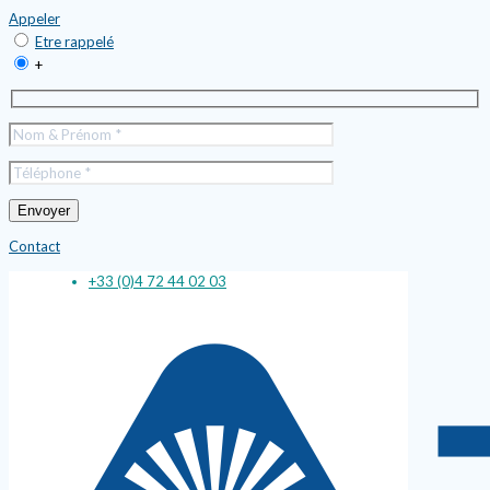
Appeler
Etre rappelé
+
Contact
+33 (0)4 72 44 02 03