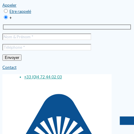
Appeler
Etre rappelé
+
Contact
+33 (0)4 72 44 02 03