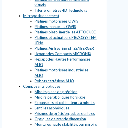
visuels
Interféromètres 4D Technology
Micropositionnement
Platines motorisées OWIS
Platines manuelles OWIS
Platines piézo-inertielles ATTOCUBE
Platines et actuateurs PIEZOSYSTEM
JENA
Platines Air Bearing EITZENBERGER
Hexapodes Compacts MICRONIX
Hexapodes Hautes Performances
ALIO
Platines motorisées industrielles
ALIO
Robots cartésiens ALIO
Composants optiques
Miroirs plans de précision
Miroirs paraboliques hors-axe
Expanseurs et collimateurs à miroirs
Lentilles asphériques
Prismes de précision, cubes et filtres
Optiques de grande dimension
Montures haute stabilité pour miroirs