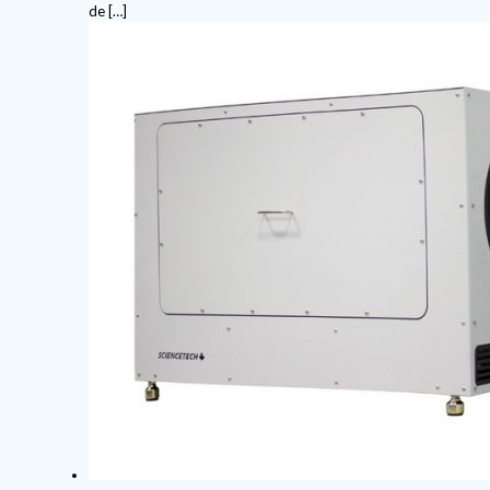
de
[…]