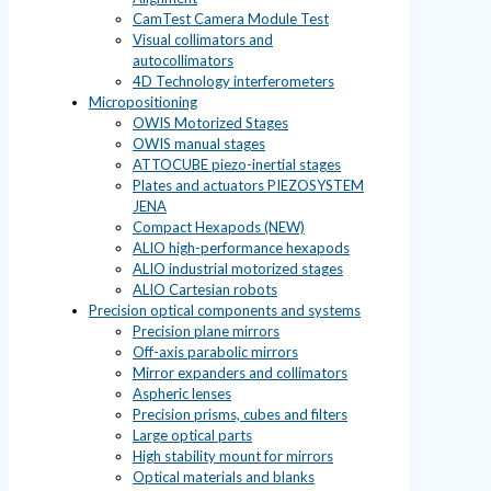
CamTest Camera Module Test
Visual collimators and
autocollimators
4D Technology interferometers
Micropositioning
OWIS Motorized Stages
OWIS manual stages
ATTOCUBE piezo-inertial stages
Plates and actuators PIEZOSYSTEM
JENA
Compact Hexapods (NEW)
ALIO high-performance hexapods
ALIO industrial motorized stages
ALIO Cartesian robots
Precision optical components and systems
Precision plane mirrors
Off-axis parabolic mirrors
Mirror expanders and collimators
Aspheric lenses
Precision prisms, cubes and filters
Large optical parts
High stability mount for mirrors
Optical materials and blanks